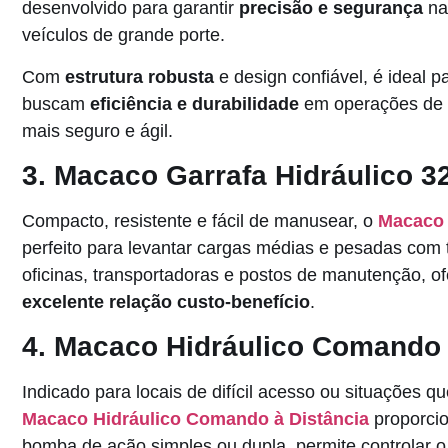
desenvolvido para garantir
precisão e segurança
na
veículos de grande porte.
Com
estrutura robusta
e design confiável, é ideal p
buscam
eficiência e durabilidade
em operações de 
mais seguro e ágil.
3. Macaco Garrafa Hidráulico 3
Compacto, resistente e fácil de manusear, o
Macaco 
perfeito para levantar cargas médias e pesadas com t
oficinas, transportadoras e postos de manutenção, o
excelente relação custo-benefício
.
4. Macaco Hidráulico Comando 
Indicado para locais de difícil acesso ou situações 
Macaco Hidráulico Comando à Distância
proporci
bomba de ação simples ou dupla, permite controlar 